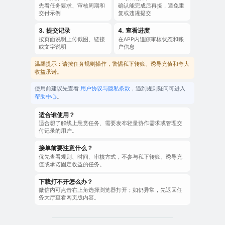
先看任务要求、审核周期和
确认能完成后再接，避免重
交付示例
复或违规提交
3. 提交记录
4. 查看进度
按页面说明上传截图、链接
在APP内追踪审核状态和账
或文字说明
户信息
温馨提示：请按任务规则操作，警惕私下转账、诱导充值和夸大
收益承诺。
使用前建议先查看
用户协议与隐私条款
，遇到规则疑问可进入
帮助中心
。
适合谁使用？
适合想了解线上悬赏任务、需要发布轻量协作需求或管理交
付记录的用户。
接单前要注意什么？
优先查看规则、时间、审核方式，不参与私下转账、诱导充
值或承诺固定收益的任务。
下载打不开怎么办？
微信内可点击右上角选择浏览器打开；如仍异常，先返回任
务大厅查看网页版内容。